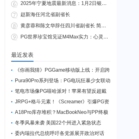
2025年宁夏地震最新消息：1月2日银川发生4.8级地震
赵新海任河北省副省长
黄彦蓉和陈文华辞任四川省副省长 简历资料照片
PG世界珍宝馆见证M4Max实力：心灵杀手2竟轻松跑出80FPS！
广东陆丰举行万人公判大会 5人被执行枪决8人被判死缓
最近发表
《你画我猜》PGGame移动版上线：开启跨
平台互动新玩法
Pura90Pro系列登场：PG电玩狂暴少女联动
旗舰性能升级
笔电市场像PG嘻哈派对！苹果有望反超戴
尔进前三
JRPG+格斗元素！《Screamer》引爆PG资
讯手游新焦点
A18Pro库存堆积？MacBookNeo与PP终极
火焰狂潮意外同框
冬季风暴来袭 美国22个州进入紧急状态
委内瑞拉代总统呼吁各党派展开政治对话