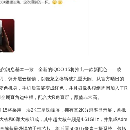
消息基本一致，全新的iQOO 15将推出一款新配色——凌
刃，劈开层云枷锁，以骁龙之姿斩破九重天阙。从官方晒出的
变色机身，手机后盖能变成红色，并且摄像头模组周围加入了R
用金属直角边中框，配合大R角直屏，颜值非常高。
15将采用一块2K三星珠峰屏，拥有真2K分辨率显示屏，首批
颗超大核和6颗大核组成，其中超大核主频是4.61GHz，并集成Adre
，是安卓阵营最强悍的手机芯片。将后置5000万像素三摄系统，包括