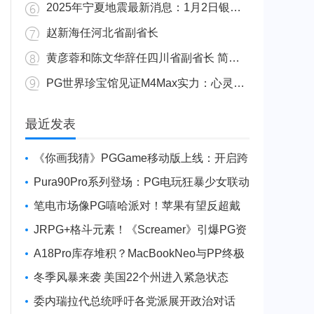
2025年宁夏地震最新消息：1月2日银川发生4.8级地震
赵新海任河北省副省长
黄彦蓉和陈文华辞任四川省副省长 简历资料照片
PG世界珍宝馆见证M4Max实力：心灵杀手2竟轻松跑出80FPS！
广东陆丰举行万人公判大会 5人被执行枪决8人被判死缓
最近发表
《你画我猜》PGGame移动版上线：开启跨
平台互动新玩法
Pura90Pro系列登场：PG电玩狂暴少女联动
旗舰性能升级
笔电市场像PG嘻哈派对！苹果有望反超戴
尔进前三
JRPG+格斗元素！《Screamer》引爆PG资
讯手游新焦点
A18Pro库存堆积？MacBookNeo与PP终极
火焰狂潮意外同框
冬季风暴来袭 美国22个州进入紧急状态
委内瑞拉代总统呼吁各党派展开政治对话