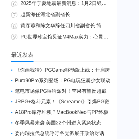
2025年宁夏地震最新消息：1月2日银川发生4.8级地震
赵新海任河北省副省长
黄彦蓉和陈文华辞任四川省副省长 简历资料照片
PG世界珍宝馆见证M4Max实力：心灵杀手2竟轻松跑出80FPS！
广东陆丰举行万人公判大会 5人被执行枪决8人被判死缓
最近发表
《你画我猜》PGGame移动版上线：开启跨
平台互动新玩法
Pura90Pro系列登场：PG电玩狂暴少女联动
旗舰性能升级
笔电市场像PG嘻哈派对！苹果有望反超戴
尔进前三
JRPG+格斗元素！《Screamer》引爆PG资
讯手游新焦点
A18Pro库存堆积？MacBookNeo与PP终极
火焰狂潮意外同框
冬季风暴来袭 美国22个州进入紧急状态
委内瑞拉代总统呼吁各党派展开政治对话