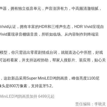
扬声器，拥有独立低音单元，声音澎湃有力，中高频清澈细腻，
ivid认证，拥有丰富的HDR和三维声生态，HDR Vivid呈现自
 Vivid重现录音棚级音质，所听如临场。从内容制作到终端呈
小艺大模型，你只需说出零星剧情或台词，就能直达心中所想，好戏
还可远程看家，并支持远程协助，帮家人搜影片、装应用，贴心关
这款新品采用Super MiniLED鸿鹄画质，峰值亮度1100尼
像头是800万像素，支持蓝牙5.2。
 MiniLED鸿鹄画质加持 6499元起
责任编辑：李晓灵