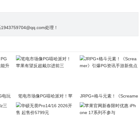
3759704@qq.com处理！
PG电玩
笔电市场像PG嘻哈派对！苹
JRPG+格斗元素！《Screame
升级
果有望反超戴尔进前三
r》引爆PG资讯手游新焦点