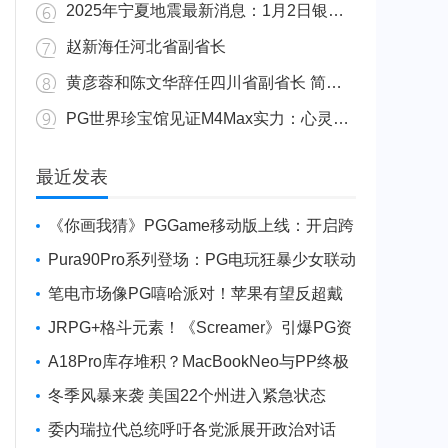
2025年宁夏地震最新消息：1月2日银川发生4.8级地震
赵新海任河北省副省长
黄彦蓉和陈文华辞任四川省副省长 简历资料照片
PG世界珍宝馆见证M4Max实力：心灵杀手2竟轻松跑出80FPS！
广东陆丰举行万人公判大会 5人被执行枪决8人被判死缓
最近发表
《你画我猜》PGGame移动版上线：开启跨
平台互动新玩法
Pura90Pro系列登场：PG电玩狂暴少女联动
旗舰性能升级
笔电市场像PG嘻哈派对！苹果有望反超戴
尔进前三
JRPG+格斗元素！《Screamer》引爆PG资
讯手游新焦点
A18Pro库存堆积？MacBookNeo与PP终极
火焰狂潮意外同框
冬季风暴来袭 美国22个州进入紧急状态
委内瑞拉代总统呼吁各党派展开政治对话