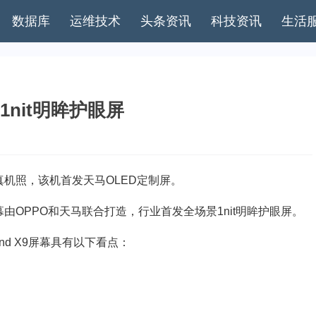
数据库
运维技术
头条资讯
科技资讯
生活
景1nit明眸护眼屏
9真机照，该机首发天马OLED定制屏。
幕由OPPO和天马联合打造，行业首发全场景1nit明眸护眼屏。
nd X9屏幕具有以下看点：