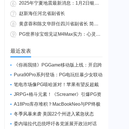
2025年宁夏地震最新消息：1月2日银川发生4.8级地震
赵新海任河北省副省长
黄彦蓉和陈文华辞任四川省副省长 简历资料照片
PG世界珍宝馆见证M4Max实力：心灵杀手2竟轻松跑出80FPS！
广东陆丰举行万人公判大会 5人被执行枪决8人被判死缓
最近发表
《你画我猜》PGGame移动版上线：开启跨
平台互动新玩法
Pura90Pro系列登场：PG电玩狂暴少女联动
旗舰性能升级
笔电市场像PG嘻哈派对！苹果有望反超戴
尔进前三
JRPG+格斗元素！《Screamer》引爆PG资
讯手游新焦点
A18Pro库存堆积？MacBookNeo与PP终极
火焰狂潮意外同框
冬季风暴来袭 美国22个州进入紧急状态
委内瑞拉代总统呼吁各党派展开政治对话