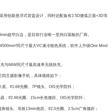
用创新悬浮式背盖设计，同时还配备有2.5D微弧正面+3D等
8mm超窄白边，是目前行业唯一坚持白面板的厂商。
0mm²同尺寸最大VC液冷散热系统，软件上升级One Mind
快充与66W同尺寸最高速率无线快充。
0万四主摄影像手机，具体规格如下：
底、f/1.68光圈、7P镜头、OIS光学防抖；
器，f/2.48光圈、15cm长焦微距、OIS光学防抖；
镜头、等效13mm焦距、f/2.0光圈、2.5cm广角微距；