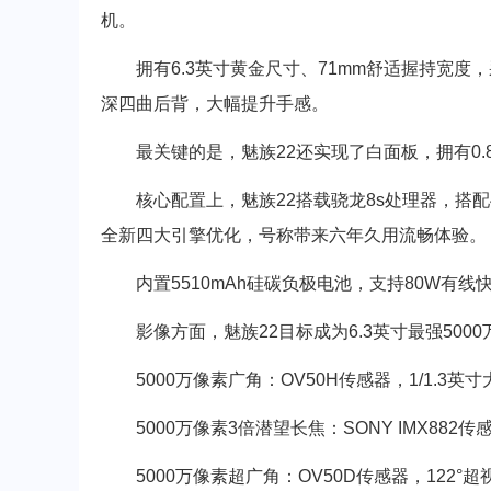
机。
拥有6.3英寸黄金尺寸、71mm舒适握持宽度，采
深四曲后背，大幅提升手感。
最关键的是，魅族22还实现了白面板，拥有0.
核心配置上，魅族22搭载骁龙8s处理器，搭配450
全新四大引擎优化，号称带来六年久用流畅体验。
内置5510mAh硅碳负极电池，支持80W有线
影像方面，魅族22目标成为6.3英寸最强500
5000万像素广角：OV50H传感器，1/1.3英寸大
5000万像素3倍潜望长焦：SONY IMX882传感
5000万像素超广角：OV50D传感器，122°超视角