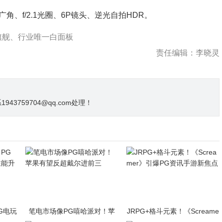
角、f/2.1光圈、6P镜头、逆光自拍HDR。
像旗舰、行业唯一白面板
责任编辑：李晓灵
3759704@qq.com处理！
PG电玩
笔电市场像PG嘻哈派对！苹
JRPG+格斗元素！《Screame
升级
果有望反超戴尔进前三
r》引爆PG资讯手游新焦点