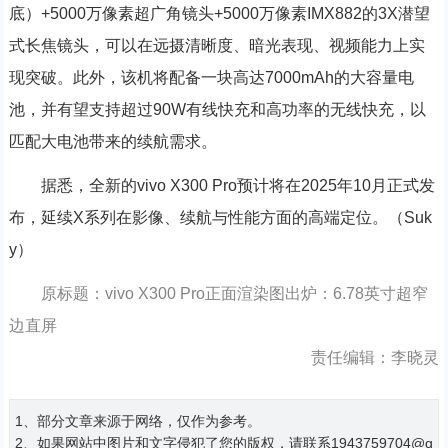
底）+5000万像素超广角镜头+5000万像素IMX882的3X潜望
式长焦镜头，可以在远摄清晰度、暗光表现、视频能力上实
现突破。此外，该机将配备一块高达7000mAh的大容量电
池，并有望支持超过90W有线快充和高功率的无线快充，以
匹配大电池带来的续航需求。
据悉，全新的vivo X300 Pro预计将在2025年10月正式发
布，延续X系列在影像、续航与性能方面的高端定位。（Suk
y）
原标题：vivo X300 Pro正面渲染图出炉：6.78英寸超窄
边直屏
责任编辑：李晓灵
1、部分文章来源于网络，仅作为参考。
2、如果网站中图片和文字侵犯了您的版权，请联系1943759704@q