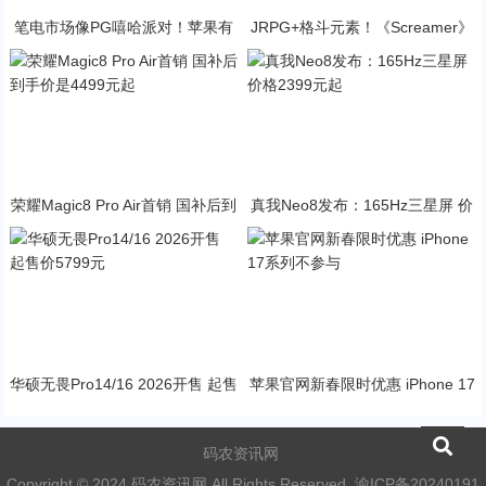
笔电市场像PG嘻哈派对！苹果有
JRPG+格斗元素！《Screamer》
望反超戴尔进前三
引爆PG资讯手游新焦点
荣耀Magic8 Pro Air首销 国补后到
真我Neo8发布：165Hz三星屏 价
手价是4499元起
格2399元起
华硕无畏Pro14/16 2026开售 起售
苹果官网新春限时优惠 iPhone 17
价5799元
系列不参与
码农资讯网
Copyright © 2024 码农资讯网 All Rights Reserved.
渝ICP备20240191