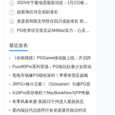
2025年宁夏地震最新消息：1月2日银川发生4.8级地震
赵新海任河北省副省长
黄彦蓉和陈文华辞任四川省副省长 简历资料照片
PG世界珍宝馆见证M4Max实力：心灵杀手2竟轻松跑出80FPS！
广东陆丰举行万人公判大会 5人被执行枪决8人被判死缓
最近发表
《你画我猜》PGGame移动版上线：开启跨
平台互动新玩法
Pura90Pro系列登场：PG电玩狂暴少女联动
旗舰性能升级
笔电市场像PG嘻哈派对！苹果有望反超戴
尔进前三
JRPG+格斗元素！《Screamer》引爆PG资
讯手游新焦点
A18Pro库存堆积？MacBookNeo与PP终极
火焰狂潮意外同框
冬季风暴来袭 美国22个州进入紧急状态
委内瑞拉代总统呼吁各党派展开政治对话