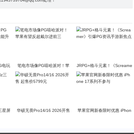
3759704@qq.com处理！
PG电玩
笔电市场像PG嘻哈派对！苹
JRPG+格斗元素！《Screame
升级
果有望反超戴尔进前三
r》引爆PG资讯手游新焦点
z三星屏
华硕无畏Pro14/16 2026开售
苹果官网新春限时优惠 iPhon
起售价5799元
e 17系列不参与