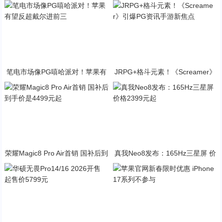
线：开启跨平台互动新玩法
暴少女联动旗舰性能升级
笔电市场像PG嘻哈派对！苹果有
JRPG+格斗元素！《Screamer》
望反超戴尔进前三
引爆PG资讯手游新焦点
荣耀Magic8 Pro Air首销 国补后到
真我Neo8发布：165Hz三星屏 价
手价是4499元起
格2399元起