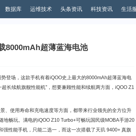
数据库
运维技术
头条资讯
科技资讯
生活
 搭载8000mAh超薄蓝海电池
:00强势登场，这款手机有着iQOO史上最大的8000mAh超薄蓝海电
唯一超长续航旗舰性能机”，想要兼顾性能和续航两方面，iQOO Z1
场景、使用寿命和充电速度等方面，都带来行业领先的全方位升
。满电的iQOO Z10 Turbo+可畅玩国民级MOBA手游20
和强性能手机，只能二选一，而这一次搭载了天玑 9400+ 真旗