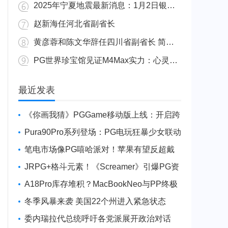
2025年宁夏地震最新消息：1月2日银川发生4.8级地震
赵新海任河北省副省长
黄彦蓉和陈文华辞任四川省副省长 简历资料照片
PG世界珍宝馆见证M4Max实力：心灵杀手2竟轻松跑出80FPS！
广东陆丰举行万人公判大会 5人被执行枪决8人被判死缓
最近发表
《你画我猜》PGGame移动版上线：开启跨
平台互动新玩法
Pura90Pro系列登场：PG电玩狂暴少女联动
旗舰性能升级
笔电市场像PG嘻哈派对！苹果有望反超戴
尔进前三
JRPG+格斗元素！《Screamer》引爆PG资
讯手游新焦点
A18Pro库存堆积？MacBookNeo与PP终极
火焰狂潮意外同框
冬季风暴来袭 美国22个州进入紧急状态
委内瑞拉代总统呼吁各党派展开政治对话