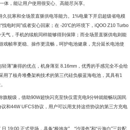
需求融为一体，能让用户使用很安心、高能尽兴享。
℃ 持久抗寒和全场景直驱供电等能力。1%电量下开启超级省电模
时间”或者安心回家；在 -20℃的环境下，iQOO Z10 Turbo
寒冷天气，手机的续航同样能够得到保障；而全场景直驱供电则能
游戏帧率更稳、操作更流畅，呵护电池健康，充分延长电池使
电池与轻薄”兼得的优点，机身薄至 8.16mm，优秀的手感完全不会给
采用了核舟堆叠架构技术的第三代硅负极蓝海电池，其具有1
量。
样堪称旗舰级，借助90W超快闪充至快仅需充电9分钟就能畅玩国民
PS协议和44W UFCS协议，用户可以用支持这些协议的第三方充电
 7 日 19:00 正式登场，具备“极地灰”、“沙漠色”和“云海白”三款配