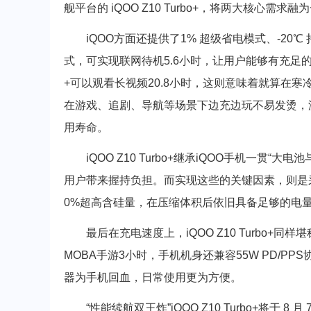
舰平台的 iQOO Z10 Turbo+，将两大核心
iQOO方面还提供了1% 超级省电模式、-20
式，可实现联网待机5.6小时，让用户能够有充足的“找电
+可以观看长视频20.8小时，这则意味着就算在
在游戏、追剧、导航等场景下边充边玩不易发烫，
用寿命。
iQOO Z10 Turbo+继承iQOO手机一贯“大
用户带来握持负担。而实现这些的关键因素，则是
0%超高含硅量，在压缩体积后依旧具备足够的电
最后在充电速度上，iQOO Z10 Turbo+同
MOBA手游3小时，手机机身还兼容55W PD/P
器为手机回血，日常使用更为方便。
“性能续航双王炸”iQOO Z10 Turbo+将于 8 月