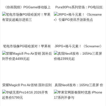
《你画我猜》PGGame移动版上
Pura90Pro系列登场：PG电玩狂
线：开启跨平台互动新玩法
暴少女联动旗舰性能升级
笔电市场像PG嘻哈派对！苹果有
JRPG+格斗元素！《Screamer》
望反超戴尔进前三
引爆PG资讯手游新焦点
荣耀Magic8 Pro Air首销 国补后到
真我Neo8发布：165Hz三星屏 价
手价是4499元起
格2399元起